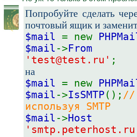
Попробуйте сделать чер
почтовый ящик и замени
$mail
= new
PHPMai
$mail
->
F
'test@test.ru'
на
$mail
= new
PHPMai
$mail
->
IsSMTP
();
/
используя SMTP
$mail
->
H
'smtp.peterhost.ru