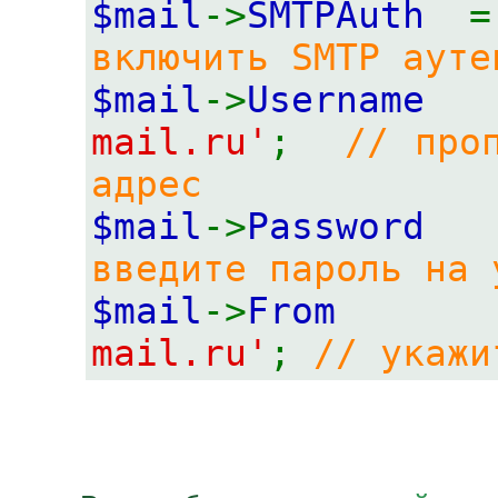
$mail
->
SMTPAuth
включить SMTP ауте
$mail
->
Userna
mail.ru'
;
// про
адрес
$mail
->
Passwor
введите пароль на 
$mail
->
Fr
mail.ru'
;
// укажи