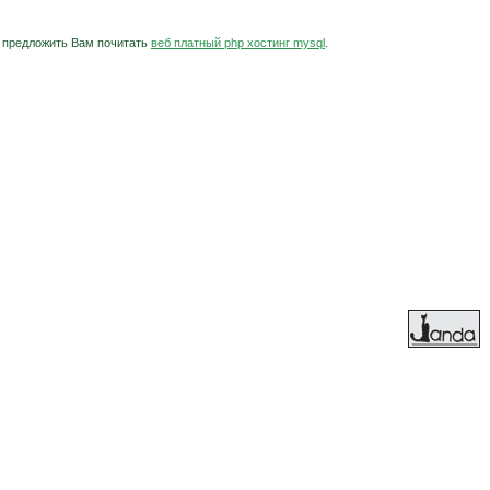
гу предложить Вам почитать
веб платный php хостинг mysql
.